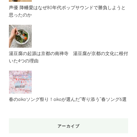
声優 降幡愛はなぜ80年代ポップサウンドで勝負しようと
思ったのか
湯豆腐の起源は京都の南禅寺 湯豆腐が京都の文化に根付
いた4つの理由
春のaikoソング祭り！aikoが選んだ”寄り添う”春ソング6選
アーカイブ