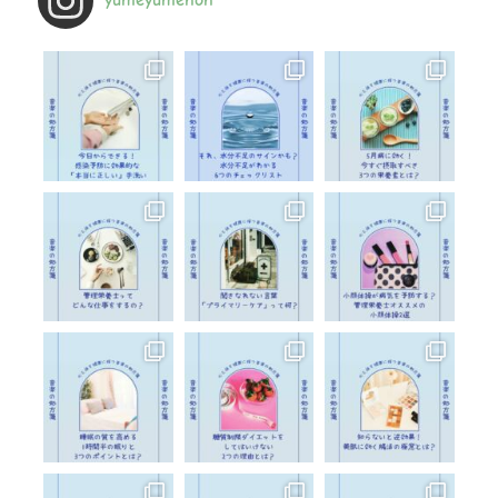
yumeyumenon
す
か
?