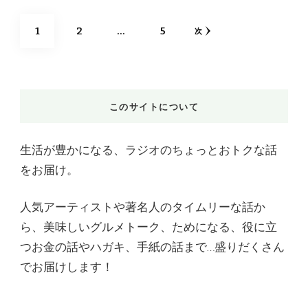
投
固
固
固
1
2
…
5
次
稿
定
定
定
ナ
ビ
ペ
ペ
ペ
このサイトについて
ゲ
ー
ー
ー
ー
生活が豊かになる、ラジオのちょっとおトクな話
シ
ジ
ジ
ジ
をお届け。
ョ
人気アーティストや著名人のタイムリーな話か
ン
ら、美味しいグルメトーク、ためになる、役に立
つお金の話やハガキ、手紙の話まで…盛りだくさん
でお届けします！