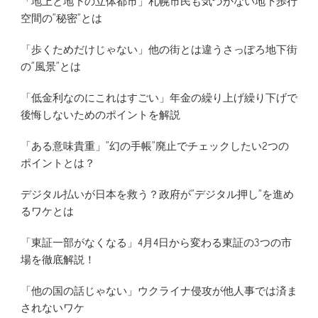
「地上と地下の立体都市」札幌市民も気づかない地下歩行
空間の”秘密”とは
「歩くためだけじゃない」他の街とは違うさっぽろ地下街
の”風景”とは
「低金利なのにこれはすごい」年金の繰り上げ繰り下げで
後悔しないためのポイントを解説
「ある意味貴重」”幻の手帳”廃止でチェックしたい2つの
ポイントとは？
デジタル払いが日本を救う？政府が”デジタル押し”を進め
るワケとは
「東証一部がなくなる」4月4日から変わる東証の3つの市
場を徹底解説！
「他の国の話じゃない」ウクライナ侵攻が他人事では済ま
されないワケ