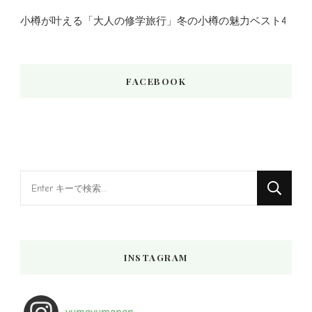
小樽が叶える「大人の修学旅行」冬の小樽の魅力ベスト4
FACEBOOK
な
に
か
お
INSTAGRAM
探
し
で