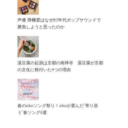
声優 降幡愛はなぜ80年代ポップサウンドで
勝負しようと思ったのか
湯豆腐の起源は京都の南禅寺 湯豆腐が京都
の文化に根付いた4つの理由
春のaikoソング祭り！aikoが選んだ”寄り添
う”春ソング6選