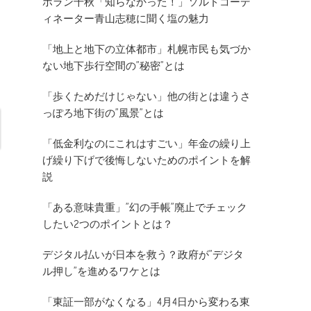
ホラン千秋「知らなかった！」ソルトコーデ
ィネーター青山志穂に聞く塩の魅力
「地上と地下の立体都市」札幌市民も気づか
ない地下歩行空間の”秘密”とは
「歩くためだけじゃない」他の街とは違うさ
っぽろ地下街の”風景”とは
「低金利なのにこれはすごい」年金の繰り上
げ繰り下げで後悔しないためのポイントを解
説
「ある意味貴重」”幻の手帳”廃止でチェック
したい2つのポイントとは？
デジタル払いが日本を救う？政府が”デジタ
ル押し”を進めるワケとは
「東証一部がなくなる」4月4日から変わる東