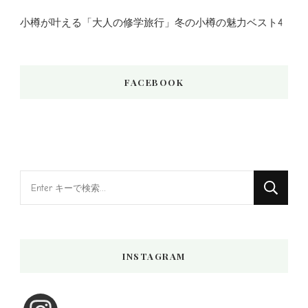
小樽が叶える「大人の修学旅行」冬の小樽の魅力ベスト4
FACEBOOK
な
に
か
お
INSTAGRAM
探
し
で