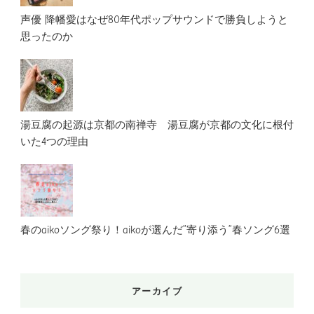
声優 降幡愛はなぜ80年代ポップサウンドで勝負しようと
思ったのか
湯豆腐の起源は京都の南禅寺 湯豆腐が京都の文化に根付
いた4つの理由
春のaikoソング祭り！aikoが選んだ”寄り添う”春ソング6選
アーカイブ