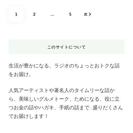
投
固
固
固
1
2
…
5
次
稿
定
定
定
ナ
ビ
ペ
ペ
ペ
このサイトについて
ゲ
ー
ー
ー
ー
生活が豊かになる、ラジオのちょっとおトクな話
シ
ジ
ジ
ジ
をお届け。
ョ
人気アーティストや著名人のタイムリーな話か
ン
ら、美味しいグルメトーク、ためになる、役に立
つお金の話やハガキ、手紙の話まで…盛りだくさん
でお届けします！