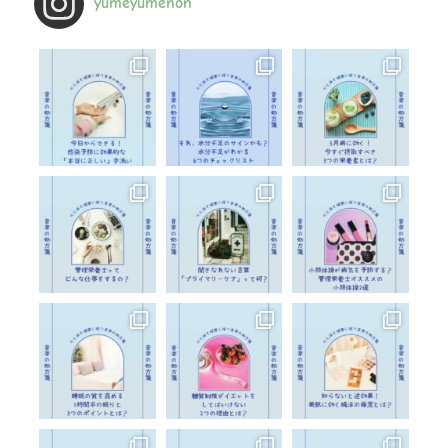
yumeyumenon
す
か
?