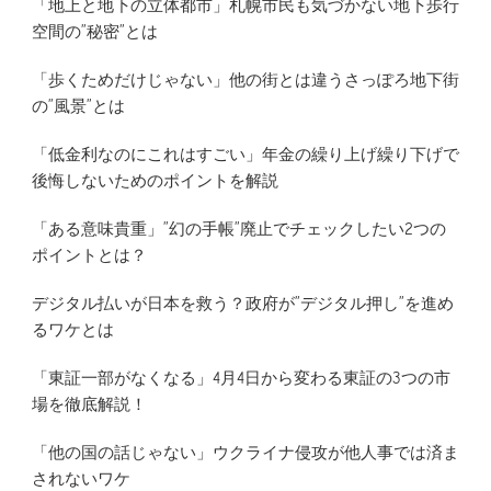
「地上と地下の立体都市」札幌市民も気づかない地下歩行
空間の”秘密”とは
「歩くためだけじゃない」他の街とは違うさっぽろ地下街
の”風景”とは
「低金利なのにこれはすごい」年金の繰り上げ繰り下げで
後悔しないためのポイントを解説
「ある意味貴重」”幻の手帳”廃止でチェックしたい2つの
ポイントとは？
デジタル払いが日本を救う？政府が”デジタル押し”を進め
るワケとは
「東証一部がなくなる」4月4日から変わる東証の3つの市
場を徹底解説！
「他の国の話じゃない」ウクライナ侵攻が他人事では済ま
されないワケ