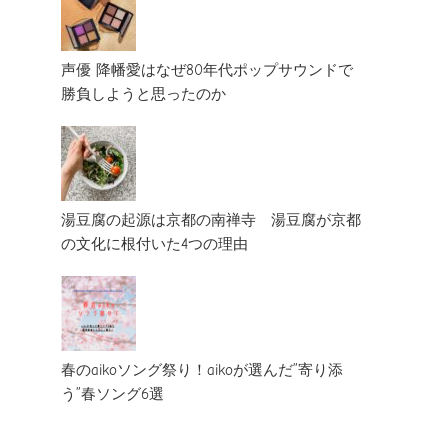
声優 降幡愛はなぜ80年代ポップサウンドで
勝負しようと思ったのか
湯豆腐の起源は京都の南禅寺 湯豆腐が京都
の文化に根付いた4つの理由
春のaikoソング祭り！aikoが選んだ”寄り添
う”春ソング6選