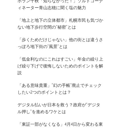
ホラン千秋「知らなかった！」ソルトコーデ
ィネーター青山志穂に聞く塩の魅力
「地上と地下の立体都市」札幌市民も気づか
ない地下歩行空間の”秘密”とは
「歩くためだけじゃない」他の街とは違うさ
っぽろ地下街の”風景”とは
「低金利なのにこれはすごい」年金の繰り上
げ繰り下げで後悔しないためのポイントを解
説
「ある意味貴重」”幻の手帳”廃止でチェック
したい2つのポイントとは？
デジタル払いが日本を救う？政府が”デジタ
ル押し”を進めるワケとは
「東証一部がなくなる」4月4日から変わる東