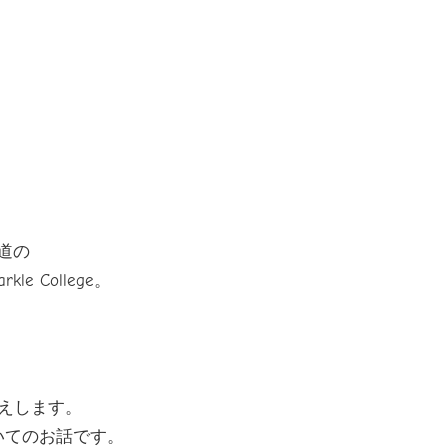
道の
 College。
えします。
いてのお話です。