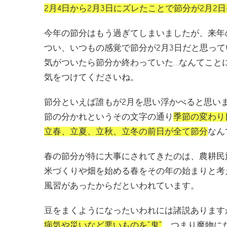
2月4日から2月3日にズレたことで節分が2月2
今年の節分はもう過ぎてしまいましたが、来年
つい、いつもの感覚で節分が2月3日だと思って
気がついたら節分か終わっていた…なんてこと
気をつけてくださいね。
節分といえば誰もが2月を思い浮かべると思い
節の分かれというその文字の通り
季節の変わり
立春、立夏、立秋、立冬の前日が全て節分
なん
春の節分が特に大事にされてきたのは、農耕民
米づくりや畑を始める春をその年の始まりと考
風習があったからだといわれています。
豆をまくようになったいわれには諸説あります
病気や災いなど悪いものを”鬼”
、つまり魔物に