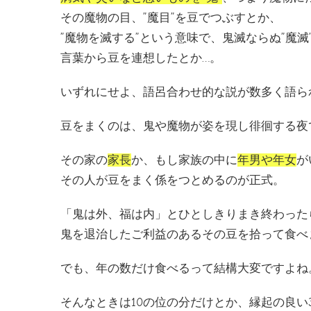
その魔物の目、”魔目”を豆でつぶすとか、
”魔物を滅する”という意味で、鬼滅ならぬ”魔滅
言葉から豆を連想したとか…。
いずれにせよ、語呂合わせ的な説が数多く語ら
豆をまくのは、鬼や魔物が姿を現し徘徊する夜
その家の
家長
か、もし家族の中に
年男や年女
が
その人が豆をまく係をつとめるのが正式。
「鬼は外、福は内」とひとしきりまき終わった
鬼を退治したご利益のあるその豆を拾って食べ
でも、年の数だけ食べるって結構大変ですよね
そんなときは10の位の分だけとか、縁起の良い