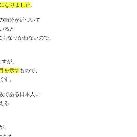
日になりました
。
の節分が近づいて
いると
にもなりかねないので、
ますが、
目を示す
もので、
てす。
族である日本人に
える
が、
たとえ