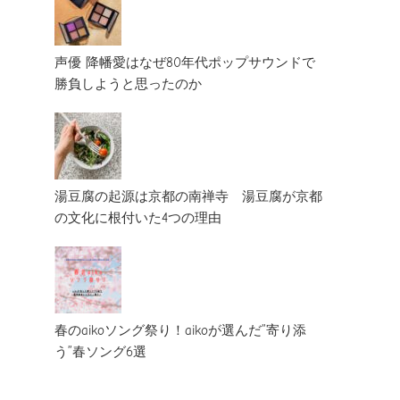
声優 降幡愛はなぜ80年代ポップサウンドで
勝負しようと思ったのか
湯豆腐の起源は京都の南禅寺 湯豆腐が京都
の文化に根付いた4つの理由
春のaikoソング祭り！aikoが選んだ”寄り添
う”春ソング6選