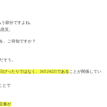
払う節分ですよね。
病息災。
を、ご存知ですか？
だそう。
5日ぴったりではなく、365.24221である
ことが関係してい
ことで
立春が