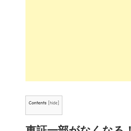
Contents
[
hide
]
東証一部がなくなる