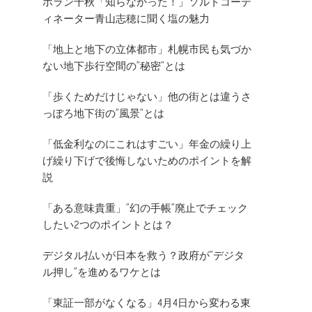
ホラン千秋「知らなかった！」ソルトコーデ
ィネーター青山志穂に聞く塩の魅力
「地上と地下の立体都市」札幌市民も気づか
ない地下歩行空間の”秘密”とは
「歩くためだけじゃない」他の街とは違うさ
っぽろ地下街の”風景”とは
「低金利なのにこれはすごい」年金の繰り上
げ繰り下げで後悔しないためのポイントを解
説
「ある意味貴重」”幻の手帳”廃止でチェック
したい2つのポイントとは？
デジタル払いが日本を救う？政府が”デジタ
ル押し”を進めるワケとは
「東証一部がなくなる」4月4日から変わる東