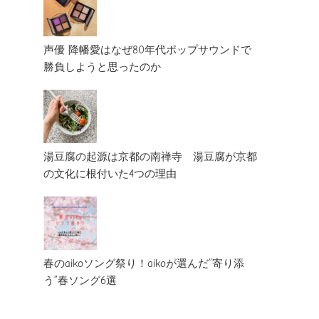
声優 降幡愛はなぜ80年代ポップサウンドで
勝負しようと思ったのか
湯豆腐の起源は京都の南禅寺 湯豆腐が京都
の文化に根付いた4つの理由
春のaikoソング祭り！aikoが選んだ”寄り添
う”春ソング6選