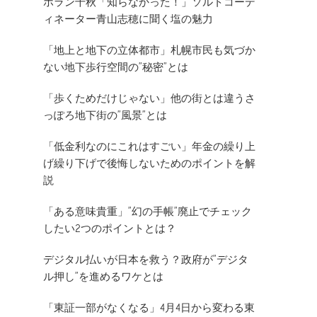
ホラン千秋「知らなかった！」ソルトコーデ
ィネーター青山志穂に聞く塩の魅力
「地上と地下の立体都市」札幌市民も気づか
ない地下歩行空間の”秘密”とは
「歩くためだけじゃない」他の街とは違うさ
っぽろ地下街の”風景”とは
「低金利なのにこれはすごい」年金の繰り上
げ繰り下げで後悔しないためのポイントを解
説
「ある意味貴重」”幻の手帳”廃止でチェック
したい2つのポイントとは？
デジタル払いが日本を救う？政府が”デジタ
ル押し”を進めるワケとは
「東証一部がなくなる」4月4日から変わる東