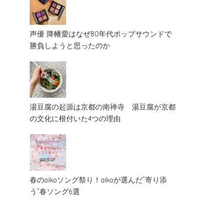
声優 降幡愛はなぜ80年代ポップサウンドで
勝負しようと思ったのか
湯豆腐の起源は京都の南禅寺 湯豆腐が京都
の文化に根付いた4つの理由
春のaikoソング祭り！aikoが選んだ”寄り添
う”春ソング6選