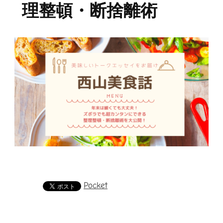
理整頓・断捨離術
Pocket