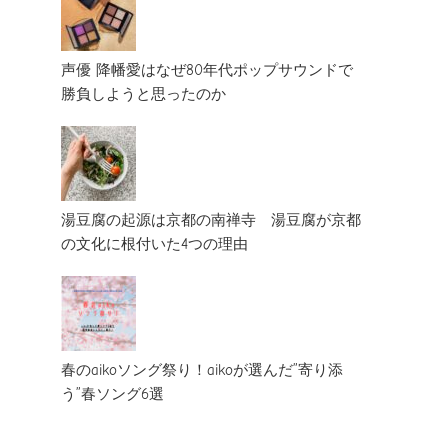
声優 降幡愛はなぜ80年代ポップサウンドで
勝負しようと思ったのか
湯豆腐の起源は京都の南禅寺 湯豆腐が京都
の文化に根付いた4つの理由
春のaikoソング祭り！aikoが選んだ”寄り添
う”春ソング6選