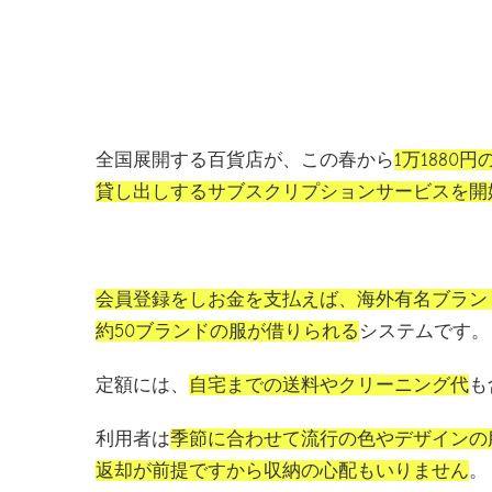
全国展開する百貨店が、この春から
1万1880
貸し出しするサブスクリプションサービスを開
会員登録をしお金を支払えば、海外有名ブラン
約50ブランドの服が借りられる
システムです。
定額には、
自宅までの送料やクリーニング代
も
利用者は
季節に合わせて流行の色やデザインの
返却が前提ですから収納の心配もいりません
。