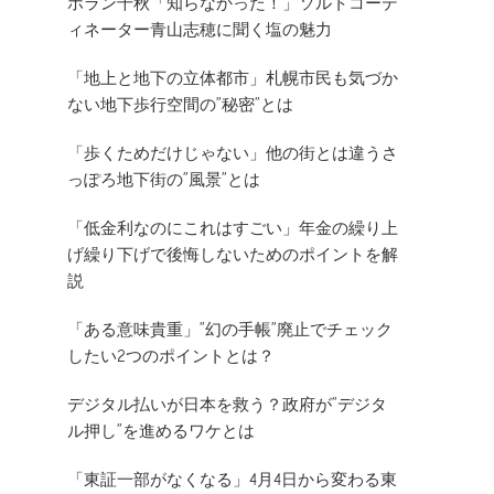
ホラン千秋「知らなかった！」ソルトコーデ
ィネーター青山志穂に聞く塩の魅力
「地上と地下の立体都市」札幌市民も気づか
ない地下歩行空間の”秘密”とは
「歩くためだけじゃない」他の街とは違うさ
っぽろ地下街の”風景”とは
「低金利なのにこれはすごい」年金の繰り上
げ繰り下げで後悔しないためのポイントを解
説
「ある意味貴重」”幻の手帳”廃止でチェック
したい2つのポイントとは？
デジタル払いが日本を救う？政府が”デジタ
ル押し”を進めるワケとは
「東証一部がなくなる」4月4日から変わる東