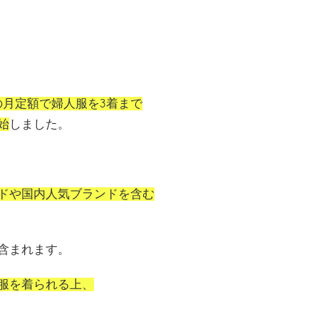
円の月定額で婦人服を3着まで
始
しました。
ドや国内人気ブランドを含む
含まれます。
服を着られる上、