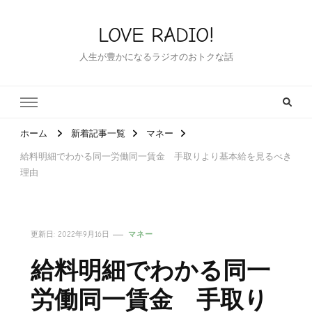
LOVE RADIO!
人生が豊かになるラジオのおトクな話
ホーム
新着記事一覧
マネー
給料明細でわかる同一労働同一賃金 手取りより基本給を見るべき
理由
更新日:
2022年9月16日
マネー
給料明細でわかる同一
労働同一賃金 手取り