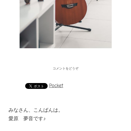
(シ
コメントをどうぞ
ン
ガ
Pocket
ー
ソ
ン
グ
ラ
みなさん、こんばんは。
イ
愛原 夢音です♪
タ
ー
の