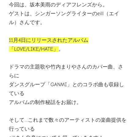
今回は、坂本美雨のディアフレンズから。
EILL、
実
ゲストは、シンガーソングライターのeill（エイ
は
ル）さんです。
あ
の
ア
イ
11月4日にリリースされたアルバム
ド
「LOVE/LIKE/HATE」
。
ル
グ
ル
ドラマの主題歌や竹内まりやさんのカバー曲、さ
ー
プ
らに
に
ダンスグループ「GANMI」とのコラボ曲も収録し
楽
曲
ている
提
アルバムの制作秘話をお届け。
供
し
て
そして…これまで数々のアーティストの楽曲提供を
い
た！)
行っている