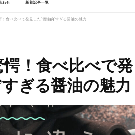
合わせ
新着記事一覧
愕！食べ比べで発見した”個性的”すぎる醤油の魅力
驚愕！食べ比べで発
”すぎる醤油の魅力