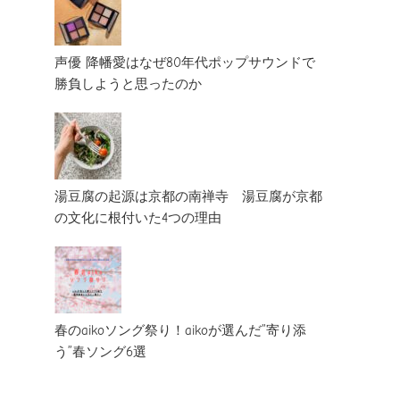
声優 降幡愛はなぜ80年代ポップサウンドで
勝負しようと思ったのか
湯豆腐の起源は京都の南禅寺 湯豆腐が京都
の文化に根付いた4つの理由
春のaikoソング祭り！aikoが選んだ”寄り添
う”春ソング6選