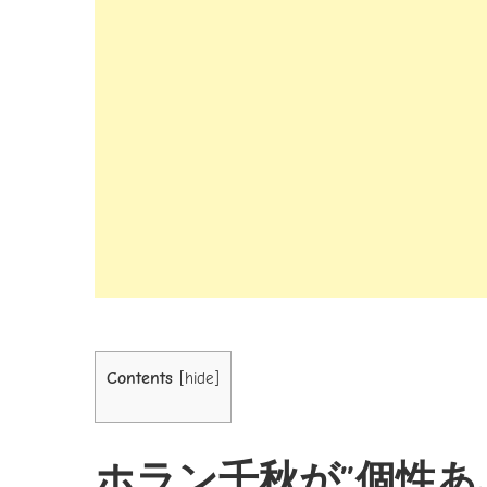
Contents
[
hide
]
ホラン千秋が”個性あ