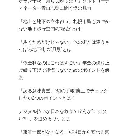
ホラン千秋「知らなかった！」ソルトコーデ
ィネーター青山志穂に聞く塩の魅力
「地上と地下の立体都市」札幌市民も気づか
ない地下歩行空間の”秘密”とは
「歩くためだけじゃない」他の街とは違うさ
っぽろ地下街の”風景”とは
「低金利なのにこれはすごい」年金の繰り上
げ繰り下げで後悔しないためのポイントを解
説
「ある意味貴重」”幻の手帳”廃止でチェック
したい2つのポイントとは？
デジタル払いが日本を救う？政府が”デジタ
ル押し”を進めるワケとは
「東証一部がなくなる」4月4日から変わる東