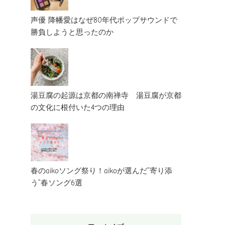
声優 降幡愛はなぜ80年代ポップサウンドで
勝負しようと思ったのか
湯豆腐の起源は京都の南禅寺 湯豆腐が京都
の文化に根付いた4つの理由
春のaikoソング祭り！aikoが選んだ”寄り添
う”春ソング6選