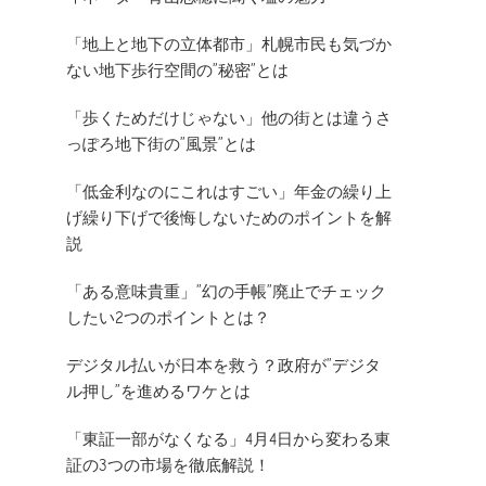
「地上と地下の立体都市」札幌市民も気づか
ない地下歩行空間の”秘密”とは
「歩くためだけじゃない」他の街とは違うさ
っぽろ地下街の”風景”とは
「低金利なのにこれはすごい」年金の繰り上
げ繰り下げで後悔しないためのポイントを解
説
「ある意味貴重」”幻の手帳”廃止でチェック
したい2つのポイントとは？
デジタル払いが日本を救う？政府が”デジタ
ル押し”を進めるワケとは
「東証一部がなくなる」4月4日から変わる東
証の3つの市場を徹底解説！